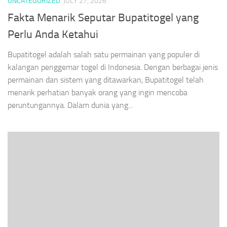
UNCATEGORIZED
JULY 27, 2026
Fakta Menarik Seputar Bupatitogel yang
Perlu Anda Ketahui
Bupatitogel adalah salah satu permainan yang populer di
kalangan penggemar togel di Indonesia. Dengan berbagai jenis
permainan dan sistem yang ditawarkan, Bupatitogel telah
menarik perhatian banyak orang yang ingin mencoba
peruntungannya. Dalam dunia yang...