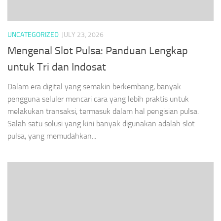
UNCATEGORIZED
JULY 23, 2026
Mengenal Slot Pulsa: Panduan Lengkap
untuk Tri dan Indosat
Dalam era digital yang semakin berkembang, banyak
pengguna seluler mencari cara yang lebih praktis untuk
melakukan transaksi, termasuk dalam hal pengisian pulsa.
Salah satu solusi yang kini banyak digunakan adalah slot
pulsa, yang memudahkan...