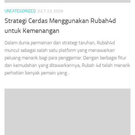
UNCATEGORIZED
JULY 23, 2026
Strategi Cerdas Menggunakan Rubah4d
untuk Kemenangan
Dalam dunia permainan dan strategi taruhan, Rubah4d
muncul sebagai salah satu platform yang menawarkan
peluang menarik bagi para penggemar. Dengan berbagai fitur
dan kemudahan yang ditawarkannya, Rubah 4d telah menarik
perhatian banyak pemain yang...