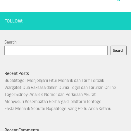
FOLLOW:
Search
Search
Recent Posts
Bupatitogel: Menjelajahi Fitur Menarik dan Tarif Terbaik
Warga88: Dua Raksasa dalam Dunia Togel dan Taruhan Online
Togel Sidney: Analisis Nomor dan Perkiraan Akurat
Menyusuri Kesempatan Berharga di platform Iontogel
Fakta Menarik Seputar Bupatitogel yang Perlu Anda Ketahui
Recent Comments