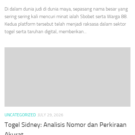
Di dalam dunia judi di dunia maya, sepasang nama besar yang
sering sering kali mencuri minat ialah Sbobet serta Warga 88.
Kedua platform tersebut telah menjadi raksasa dalam sektor
togel serta taruhan digital, memberikan...
UNCATEGORIZED
JULY 29, 2026
Togel Sidney: Analisis Nomor dan Perkiraan
Akurat