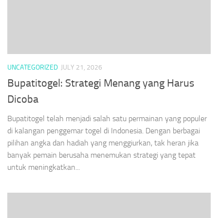
UNCATEGORIZED
JULY 21, 2026
Bupatitogel: Strategi Menang yang Harus
Dicoba
Bupatitogel telah menjadi salah satu permainan yang populer
di kalangan penggemar togel di Indonesia. Dengan berbagai
pilihan angka dan hadiah yang menggiurkan, tak heran jika
banyak pemain berusaha menemukan strategi yang tepat
untuk meningkatkan...