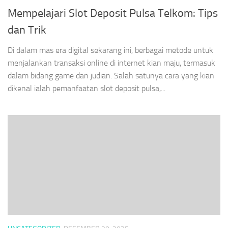
Mempelajari Slot Deposit Pulsa Telkom: Tips
dan Trik
Di dalam mas era digital sekarang ini, berbagai metode untuk
menjalankan transaksi online di internet kian maju, termasuk
dalam bidang game dan judian. Salah satunya cara yang kian
dikenal ialah pemanfaatan slot deposit pulsa,...