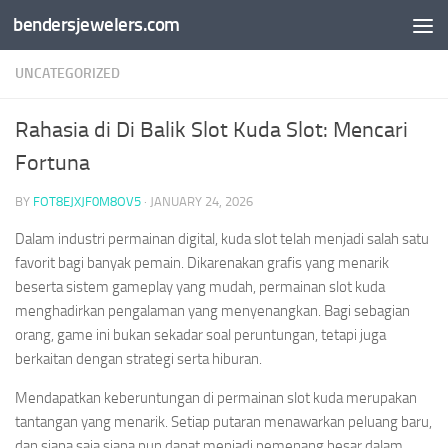
bendersjewelers.com
Skip to content
UNCATEGORIZED
Rahasia di Di Balik Slot Kuda Slot: Mencari
Fortuna
BY
FOT8EJXJF0M8OV5
·
JANUARY 24, 2026
Dalam industri permainan digital, kuda slot telah menjadi salah satu
favorit bagi banyak pemain. Dikarenakan grafis yang menarik
beserta sistem gameplay yang mudah, permainan slot kuda
menghadirkan pengalaman yang menyenangkan. Bagi sebagian
orang, game ini bukan sekadar soal peruntungan, tetapi juga
berkaitan dengan strategi serta hiburan.
Mendapatkan keberuntungan di permainan slot kuda merupakan
tantangan yang menarik. Setiap putaran menawarkan peluang baru,
dan siapa saja siapa pun dapat menjadi pemenang besar dalam