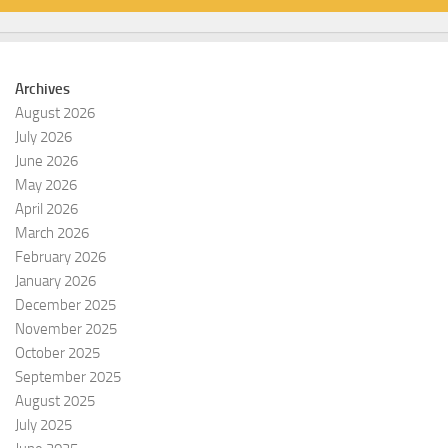
Archives
August 2026
July 2026
June 2026
May 2026
April 2026
March 2026
February 2026
January 2026
December 2025
November 2025
October 2025
September 2025
August 2025
July 2025