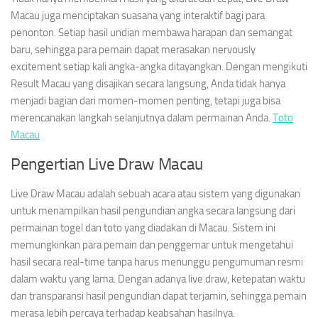
Macau juga menciptakan suasana yang interaktif bagi para
penonton. Setiap hasil undian membawa harapan dan semangat
baru, sehingga para pemain dapat merasakan nervously
excitement setiap kali angka-angka ditayangkan. Dengan mengikuti
Result Macau yang disajikan secara langsung, Anda tidak hanya
menjadi bagian dari momen-momen penting, tetapi juga bisa
merencanakan langkah selanjutnya dalam permainan Anda.
Toto
Macau
Pengertian Live Draw Macau
Live Draw Macau adalah sebuah acara atau sistem yang digunakan
untuk menampilkan hasil pengundian angka secara langsung dari
permainan togel dan toto yang diadakan di Macau. Sistem ini
memungkinkan para pemain dan penggemar untuk mengetahui
hasil secara real-time tanpa harus menunggu pengumuman resmi
dalam waktu yang lama. Dengan adanya live draw, ketepatan waktu
dan transparansi hasil pengundian dapat terjamin, sehingga pemain
merasa lebih percaya terhadap keabsahan hasilnya.