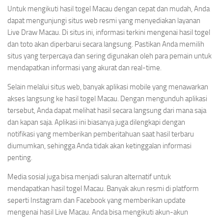
Untuk mengikuti hasil togel Macau dengan cepat dan mudah, Anda
dapat mengunjungi situs web resmi yang menyediakan layanan
Live Draw Macau. Di situs ini, informasi terkini mengenai hasil togel
dan toto akan diperbarui secara langsung. Pastikan Anda memilih
situs yang terpercaya dan sering digunakan oleh para pemain untuk
mendapatkan informasi yang akurat dan real-time.
Selain melalui situs web, banyak aplikasi mobile yang menawarkan
akses langsung ke hasil togel Macau. Dengan mengunduh aplikasi
tersebut, Anda dapat melihat hasil secara langsung dari mana saja
dan kapan saja. Aplikasi ini biasanya juga dilengkapi dengan
notifikasi yang memberikan pemberitahuan saat hasil terbaru
diumumkan, sehingga Anda tidak akan ketinggalan informasi
penting.
Media sosial juga bisa menjadi saluran alternatif untuk
mendapatkan hasil togel Macau. Banyak akun resmi di platform
seperti Instagram dan Facebook yang memberikan update
mengenai hasil Live Macau. Anda bisa mengikuti akun-akun