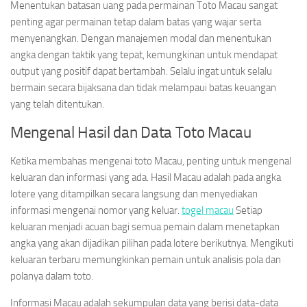
Menentukan batasan uang pada permainan Toto Macau sangat
penting agar permainan tetap dalam batas yang wajar serta
menyenangkan. Dengan manajemen modal dan menentukan
angka dengan taktik yang tepat, kemungkinan untuk mendapat
output yang positif dapat bertambah. Selalu ingat untuk selalu
bermain secara bijaksana dan tidak melampaui batas keuangan
yang telah ditentukan.
Mengenal Hasil dan Data Toto Macau
Ketika membahas mengenai toto Macau, penting untuk mengenal
keluaran dan informasi yang ada. Hasil Macau adalah pada angka
lotere yang ditampilkan secara langsung dan menyediakan
informasi mengenai nomor yang keluar.
togel macau
Setiap
keluaran menjadi acuan bagi semua pemain dalam menetapkan
angka yang akan dijadikan pilihan pada lotere berikutnya. Mengikuti
keluaran terbaru memungkinkan pemain untuk analisis pola dan
polanya dalam toto.
Informasi Macau adalah sekumpulan data yang berisi data-data