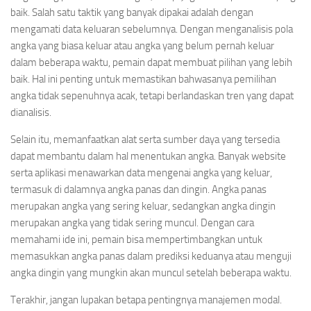
baik. Salah satu taktik yang banyak dipakai adalah dengan
mengamati data keluaran sebelumnya. Dengan menganalisis pola
angka yang biasa keluar atau angka yang belum pernah keluar
dalam beberapa waktu, pemain dapat membuat pilihan yang lebih
baik. Hal ini penting untuk memastikan bahwasanya pemilihan
angka tidak sepenuhnya acak, tetapi berlandaskan tren yang dapat
dianalisis.
Selain itu, memanfaatkan alat serta sumber daya yang tersedia
dapat membantu dalam hal menentukan angka. Banyak website
serta aplikasi menawarkan data mengenai angka yang keluar,
termasuk di dalamnya angka panas dan dingin. Angka panas
merupakan angka yang sering keluar, sedangkan angka dingin
merupakan angka yang tidak sering muncul. Dengan cara
memahami ide ini, pemain bisa mempertimbangkan untuk
memasukkan angka panas dalam prediksi keduanya atau menguji
angka dingin yang mungkin akan muncul setelah beberapa waktu.
Terakhir, jangan lupakan betapa pentingnya manajemen modal.