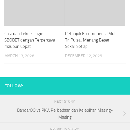
Cara dan Teknik Login
Petunjuk Komprehensif Slot
SBOBET dengan Terpercaya
Tri Pulsa : Menang Besar
maupun Cepat
Sekali Setiap
MARCH 13, 2026
DECEMBER 12, 2025
FOLLOW:
NEXT STORY
BandarQQ vs PKV: Perbedaan dan Kelebihan Masing-
Masing
PREVIOUS STORY