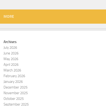
MORE
Archives
July 2026
June 2026
May 2026
April 2026
March 2026
February 2026
January 2026
December 2025
November 2025
October 2025
September 2025