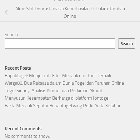
Akun Slot Demo: Rahasia Keberhasilan Di Dalam Taruhan
Online
Search
Search
Recent Posts
Bupatitogel: Menjelajahi Fitur Menarik dan Tarif Terbaik
Warga88: Dua Raksasa dalam Dunia Togel dan Taruhan Online
Togel Sidney: Analisis Nomor dan Perkiraan Akurat
Menyusuri Kesempatan Berharga di platform Iontogel
Fakta Menarik Seputar Bupatitogel yang Perlu Anda Ketahui
Recent Comments
No comments to show.