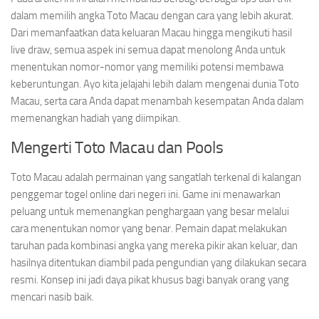
dalam memilih angka Toto Macau dengan cara yang lebih akurat.
Dari memanfaatkan data keluaran Macau hingga mengikuti hasil
live draw, semua aspek ini semua dapat menolong Anda untuk
menentukan nomor-nomor yang memiliki potensi membawa
keberuntungan. Ayo kita jelajahi lebih dalam mengenai dunia Toto
Macau, serta cara Anda dapat menambah kesempatan Anda dalam
memenangkan hadiah yang diimpikan.
Mengerti Toto Macau dan Pools
Toto Macau adalah permainan yang sangatlah terkenal di kalangan
penggemar togel online dari negeri ini. Game ini menawarkan
peluang untuk memenangkan penghargaan yang besar melalui
cara menentukan nomor yang benar. Pemain dapat melakukan
taruhan pada kombinasi angka yang mereka pikir akan keluar, dan
hasilnya ditentukan diambil pada pengundian yang dilakukan secara
resmi. Konsep ini jadi daya pikat khusus bagi banyak orang yang
mencari nasib baik.