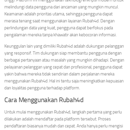
tinggi. Platform ini menggunakan teknologi enkripsi modern untuk
melindungi data pengguna dari ancaman yang mungkin muncul.
Keamanan adalah prioritas utama, sehingga pengguna dapat
merasa tenang saat menggunakan layanan Rubah4d. Dengan
perlindungan data yang kuat, pengguna dapat berfokus pada
pengalaman mereka tanpa khawatir akan kebocoran informasi.
Keunggulan lain yang dimiliki Rubah4d adalah dukungan pelanggan
yang responsif. Tim dukungan siap membantu pengguna dengan
berbagai pertanyaan atau masalah yang mungkin dihadapi. Dengan
pelayanan pelanggan yang cepat dan profesional, pengguna dapat
yakin bahwa mereka tidak sendirian dalam perjalanan mereka
menggunakan Rubah4d. Hal ini tentu saja meningkatkan kepuasan
dan loyalitas pengguna terhadap platform.
Cara Menggunakan Rubah4d
Untuk mulai menggunakan Rubah4d, langkah pertama yang perlu
dilakukan adalah mendaftar pada platform tersebut. Proses
pendaftaran biasanya mudah dan cepat. Anda hanya perlu mengisi