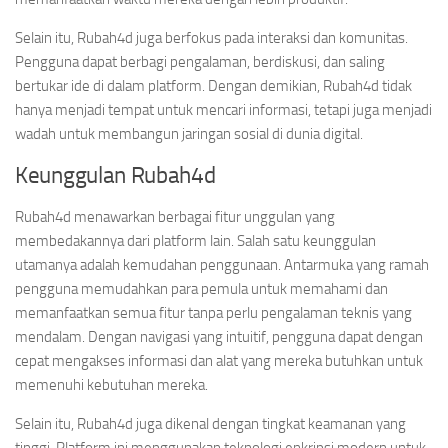
Selain itu, Rubah4d juga berfokus pada interaksi dan komunitas.
Pengguna dapat berbagi pengalaman, berdiskusi, dan saling
bertukar ide di dalam platform. Dengan demikian, Rubah4d tidak
hanya menjadi tempat untuk mencari informasi, tetapi juga menjadi
wadah untuk membangun jaringan sosial di dunia digital.
Keunggulan Rubah4d
Rubah4d menawarkan berbagai fitur unggulan yang
membedakannya dari platform lain. Salah satu keunggulan
utamanya adalah kemudahan penggunaan. Antarmuka yang ramah
pengguna memudahkan para pemula untuk memahami dan
memanfaatkan semua fitur tanpa perlu pengalaman teknis yang
mendalam. Dengan navigasi yang intuitif, pengguna dapat dengan
cepat mengakses informasi dan alat yang mereka butuhkan untuk
memenuhi kebutuhan mereka.
Selain itu, Rubah4d juga dikenal dengan tingkat keamanan yang