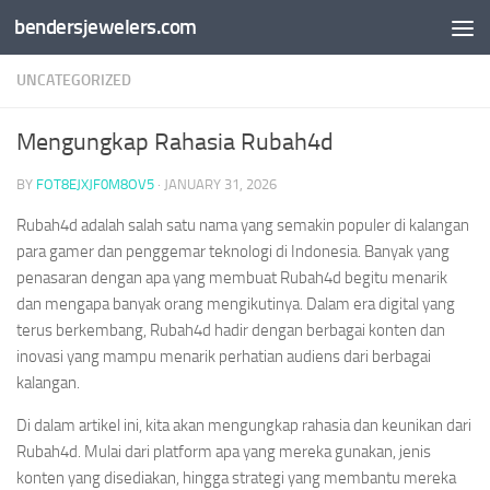
bendersjewelers.com
Skip to content
UNCATEGORIZED
Mengungkap Rahasia Rubah4d
BY
FOT8EJXJF0M8OV5
·
JANUARY 31, 2026
Rubah4d adalah salah satu nama yang semakin populer di kalangan
para gamer dan penggemar teknologi di Indonesia. Banyak yang
penasaran dengan apa yang membuat Rubah4d begitu menarik
dan mengapa banyak orang mengikutinya. Dalam era digital yang
terus berkembang, Rubah4d hadir dengan berbagai konten dan
inovasi yang mampu menarik perhatian audiens dari berbagai
kalangan.
Di dalam artikel ini, kita akan mengungkap rahasia dan keunikan dari
Rubah4d. Mulai dari platform apa yang mereka gunakan, jenis
konten yang disediakan, hingga strategi yang membantu mereka