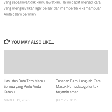
yang sebaiknya tidak kamu lewatkan. Hal ini dapat menjadi cara
yang mengasyikkan agar belajar dan memperbaiki kemampuan
Anda dalam bermain.
YOU MAY ALSO LIKE...
Hasil dan Data Toto Macau:
Tahapan Demi Langkah: Cara
Semua yang Perlu Anda
Masuk Pemudatogel untuk
Ketahui
terjamin aman
MARCH 31, 2026
JULY 25, 2025