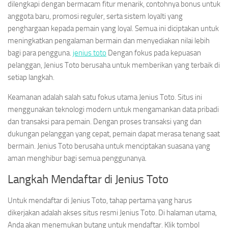
dilengkapi dengan bermacam fitur menarik, contohnya bonus untuk
anggota baru, promosi reguler, serta sistem loyalti yang
penghargaan kepada pemain yang loyal. Semua ini diciptakan untuk
meningkatkan pengalaman bermain dan menyediakan nilai lebih
bagi para pengguna.
jenius toto
Dengan fokus pada kepuasan
pelanggan, Jenius Toto berusaha untuk memberikan yang terbaik di
setiap langkah.
Keamanan adalah salah satu fokus utama Jenius Toto. Situs ini
menggunakan teknologi modern untuk mengamankan data pribadi
dan transaksi para pemain. Dengan proses transaksi yang dan
dukungan pelanggan yang cepat, pemain dapat merasa tenang saat
bermain. Jenius Toto berusaha untuk menciptakan suasana yang
aman menghibur bagi semua penggunanya.
Langkah Mendaftar di Jenius Toto
Untuk mendaftar di Jenius Toto, tahap pertama yang harus
dikerjakan adalah akses situs resmi Jenius Toto. Di halaman utama,
Anda akan menemukan butang untuk mendaftar. Klik tombol