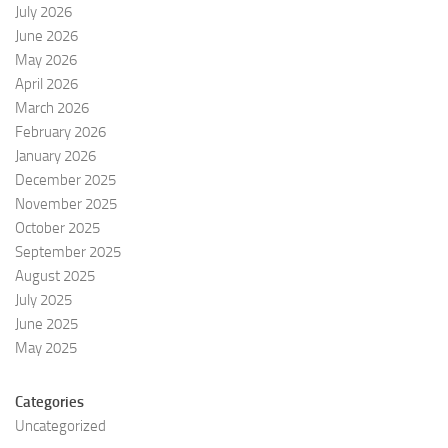
July 2026
June 2026
May 2026
April 2026
March 2026
February 2026
January 2026
December 2025
November 2025
October 2025
September 2025
August 2025
July 2025
June 2025
May 2025
Categories
Uncategorized