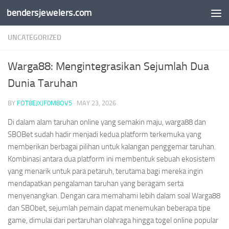
bendersjewelers.com
Skip to content
UNCATEGORIZED
Warga88: Mengintegrasikan Sejumlah Dua
Dunia Taruhan
BY
FOT8EJXJF0M8OV5
·
MAY 23, 2026
Di dalam alam taruhan online yang semakin maju, warga88 dan
SBOBet sudah hadir menjadi kedua platform terkemuka yang
memberikan berbagai pilihan untuk kalangan penggemar taruhan.
Kombinasi antara dua platform ini membentuk sebuah ekosistem
yang menarik untuk para petaruh, terutama bagi mereka ingin
mendapatkan pengalaman taruhan yang beragam serta
menyenangkan. Dengan cara memahami lebih dalam soal Warga88
dan SBObet, sejumlah pemain dapat menemukan beberapa tipe
game, dimulai dari pertaruhan olahraga hingga togel online popular