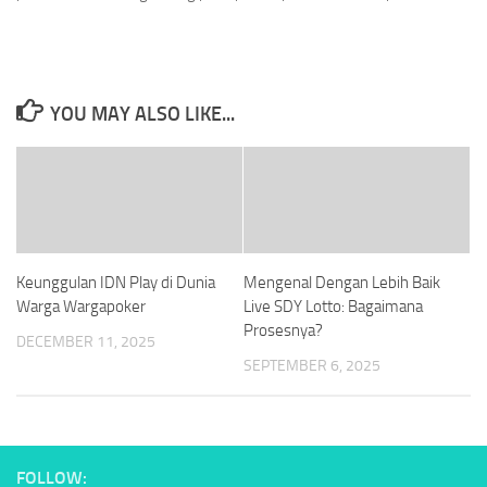
YOU MAY ALSO LIKE...
Keunggulan IDN Play di Dunia
Mengenal Dengan Lebih Baik
Warga Wargapoker
Live SDY Lotto: Bagaimana
Prosesnya?
DECEMBER 11, 2025
SEPTEMBER 6, 2025
FOLLOW: