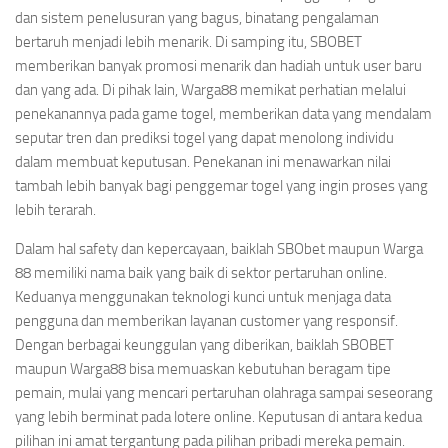
dan sistem penelusuran yang bagus, binatang pengalaman
bertaruh menjadi lebih menarik. Di samping itu, SBOBET
memberikan banyak promosi menarik dan hadiah untuk user baru
dan yang ada. Di pihak lain, Warga88 memikat perhatian melalui
penekanannya pada game togel, memberikan data yang mendalam
seputar tren dan prediksi togel yang dapat menolong individu
dalam membuat keputusan. Penekanan ini menawarkan nilai
tambah lebih banyak bagi penggemar togel yang ingin proses yang
lebih terarah.
Dalam hal safety dan kepercayaan, baiklah SBObet maupun Warga
88 memiliki nama baik yang baik di sektor pertaruhan online.
Keduanya menggunakan teknologi kunci untuk menjaga data
pengguna dan memberikan layanan customer yang responsif.
Dengan berbagai keunggulan yang diberikan, baiklah SBOBET
maupun Warga88 bisa memuaskan kebutuhan beragam tipe
pemain, mulai yang mencari pertaruhan olahraga sampai seseorang
yang lebih berminat pada lotere online. Keputusan di antara kedua
pilihan ini amat tergantung pada pilihan pribadi mereka pemain.