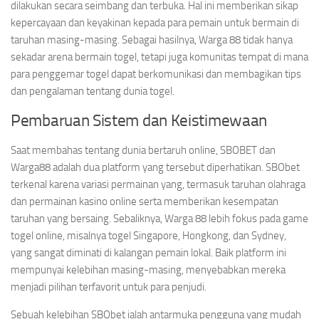
dilakukan secara seimbang dan terbuka. Hal ini memberikan sikap
kepercayaan dan keyakinan kepada para pemain untuk bermain di
taruhan masing-masing. Sebagai hasilnya, Warga 88 tidak hanya
sekadar arena bermain togel, tetapi juga komunitas tempat di mana
para penggemar togel dapat berkomunikasi dan membagikan tips
dan pengalaman tentang dunia togel.
Pembaruan Sistem dan Keistimewaan
Saat membahas tentang dunia bertaruh online, SBOBET dan
Warga88 adalah dua platform yang tersebut diperhatikan. SBObet
terkenal karena variasi permainan yang, termasuk taruhan olahraga
dan permainan kasino online serta memberikan kesempatan
taruhan yang bersaing. Sebaliknya, Warga 88 lebih fokus pada game
togel online, misalnya togel Singapore, Hongkong, dan Sydney,
yang sangat diminati di kalangan pemain lokal. Baik platform ini
mempunyai kelebihan masing-masing, menyebabkan mereka
menjadi pilihan terfavorit untuk para penjudi.
Sebuah kelebihan SBObet ialah antarmuka pengguna yang mudah