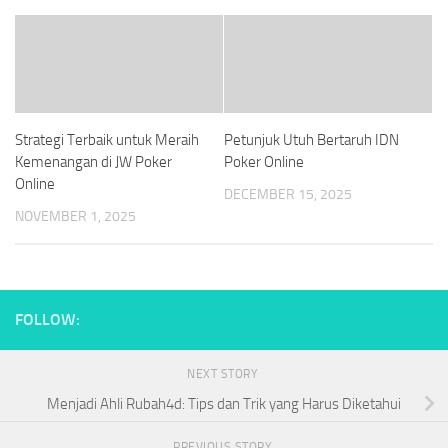
Strategi Terbaik untuk Meraih
Petunjuk Utuh Bertaruh IDN
Kemenangan di JW Poker
Poker Online
Online
DECEMBER 15, 2025
NOVEMBER 1, 2025
FOLLOW:
NEXT STORY
Menjadi Ahli Rubah4d: Tips dan Trik yang Harus Diketahui
PREVIOUS STORY