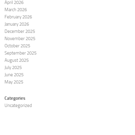
April 2026
March 2026
February 2026
January 2026
December 2025
November 2025
October 2025
September 2025
August 2025
July 2025
June 2025
May 2025
Categories
Uncategorized