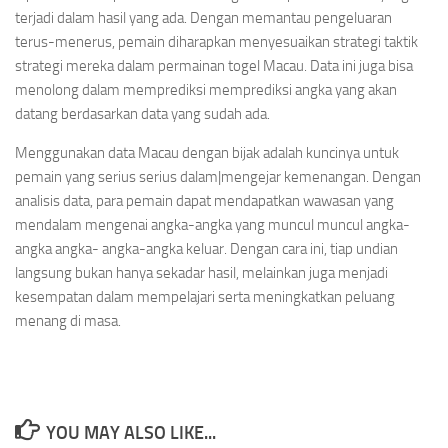
terjadi dalam hasil yang ada. Dengan memantau pengeluaran
terus-menerus, pemain diharapkan menyesuaikan strategi taktik
strategi mereka dalam permainan togel Macau. Data ini juga bisa
menolong dalam memprediksi memprediksi angka yang akan
datang berdasarkan data yang sudah ada.
Menggunakan data Macau dengan bijak adalah kuncinya untuk
pemain yang serius serius dalam|mengejar kemenangan. Dengan
analisis data, para pemain dapat mendapatkan wawasan yang
mendalam mengenai angka-angka yang muncul muncul angka-
angka angka- angka-angka keluar. Dengan cara ini, tiap undian
langsung bukan hanya sekadar hasil, melainkan juga menjadi
kesempatan dalam mempelajari serta meningkatkan peluang
menang di masa.
YOU MAY ALSO LIKE...