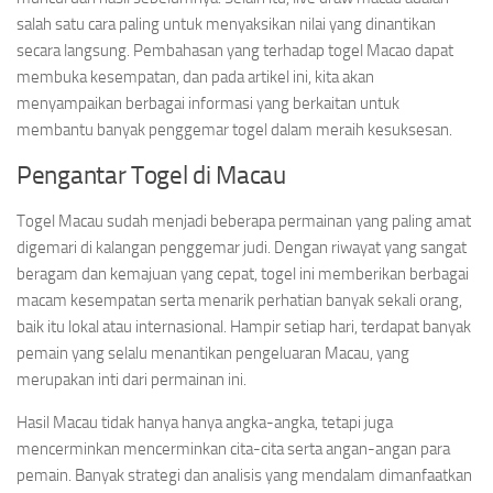
salah satu cara paling untuk menyaksikan nilai yang dinantikan
secara langsung. Pembahasan yang terhadap togel Macao dapat
membuka kesempatan, dan pada artikel ini, kita akan
menyampaikan berbagai informasi yang berkaitan untuk
membantu banyak penggemar togel dalam meraih kesuksesan.
Pengantar Togel di Macau
Togel Macau sudah menjadi beberapa permainan yang paling amat
digemari di kalangan penggemar judi. Dengan riwayat yang sangat
beragam dan kemajuan yang cepat, togel ini memberikan berbagai
macam kesempatan serta menarik perhatian banyak sekali orang,
baik itu lokal atau internasional. Hampir setiap hari, terdapat banyak
pemain yang selalu menantikan pengeluaran Macau, yang
merupakan inti dari permainan ini.
Hasil Macau tidak hanya hanya angka-angka, tetapi juga
mencerminkan mencerminkan cita-cita serta angan-angan para
pemain. Banyak strategi dan analisis yang mendalam dimanfaatkan