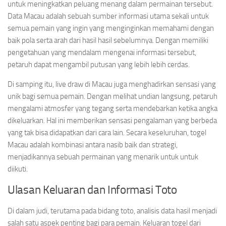
untuk meningkatkan peluang menang dalam permainan tersebut.
Data Macau adalah sebuah sumber informasi utama sekali untuk
semua pemain yang ingin yang menginginkan memahami dengan
baik pola serta arah dari hasil hasil sebelumnya. Dengan memiliki
pengetahuan yang mendalam mengenai informasi tersebut,
petaruh dapat mengambil putusan yang lebih lebih cerdas.
Di samping itu, live draw di Macau juga menghadirkan sensasi yang
unik bagi semua pemain. Dengan melihat undian langsung, petaruh
mengalami atmosfer yang tegang serta mendebarkan ketika angka
dikeluarkan. Hal ini memberikan sensasi pengalaman yang berbeda
yang tak bisa didapatkan dari cara lain. Secara keseluruhan, togel
Macau adalah kombinasi antara nasib baik dan strategi,
menjadikannya sebuah permainan yang menarik untuk untuk
diikuti.
Ulasan Keluaran dan Informasi Toto
Di dalam judi, terutama pada bidang toto, analisis data hasil menjadi
salah satu aspek penting bagi para pemain. Keluaran togel dari