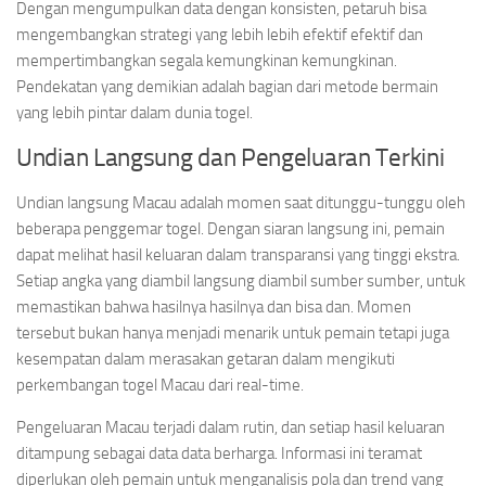
Dengan mengumpulkan data dengan konsisten, petaruh bisa
mengembangkan strategi yang lebih lebih efektif efektif dan
mempertimbangkan segala kemungkinan kemungkinan.
Pendekatan yang demikian adalah bagian dari metode bermain
yang lebih pintar dalam dunia togel.
Undian Langsung dan Pengeluaran Terkini
Undian langsung Macau adalah momen saat ditunggu-tunggu oleh
beberapa penggemar togel. Dengan siaran langsung ini, pemain
dapat melihat hasil keluaran dalam transparansi yang tinggi ekstra.
Setiap angka yang diambil langsung diambil sumber sumber, untuk
memastikan bahwa hasilnya hasilnya dan bisa dan. Momen
tersebut bukan hanya menjadi menarik untuk pemain tetapi juga
kesempatan dalam merasakan getaran dalam mengikuti
perkembangan togel Macau dari real-time.
Pengeluaran Macau terjadi dalam rutin, dan setiap hasil keluaran
ditampung sebagai data data berharga. Informasi ini teramat
diperlukan oleh pemain untuk menganalisis pola dan trend yang