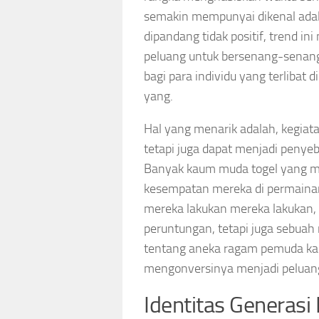
semakin mempunyai dikenal adal
dipandang tidak positif, trend 
peluang untuk bersenang-senang 
bagi para individu yang terlibat 
yang.
Hal yang menarik adalah, kegiata
tetapi juga dapat menjadi penye
Banyak kaum muda togel yang mu
kesempatan mereka di permainan
mereka lakukan mereka lakukan, 
peruntungan, tetapi juga sebuah 
tentang aneka ragam pemuda kau
mengonversinya menjadi peluan
Identitas Generasi