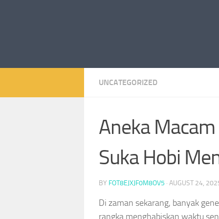
UNCATEGORIZED
Aneka Macam A
Suka Hobi Men
BY
FOT8EJXJF0M8OV5
·
AUGUST 24, 202
Di zaman sekarang, banyak gen
rangka menghabiskan waktu sengg