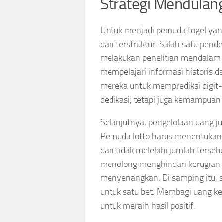
Strategi Mendulang
Untuk menjadi pemuda togel yang 
dan terstruktur. Salah satu pen
melakukan penelitian mendalam t
mempelajari informasi historis 
mereka untuk memprediksi digit-d
dedikasi, tetapi juga kemampua
Selanjutnya, pengelolaan uang j
Pemuda lotto harus menentukan 
dan tidak melebihi jumlah terse
menolong menghindari kerugian 
menyenangkan. Di samping itu, 
untuk satu bet. Membagi uang k
untuk meraih hasil positif.