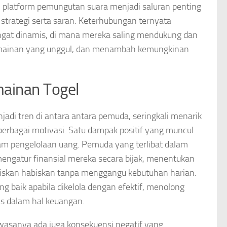
 platform pemungutan suara menjadi saluran penting
strategi serta saran. Keterhubungan ternyata
gat dinamis, di mana mereka saling mendukung dan
mainan yang unggul, dan menambah kemungkinan
ainan Togel
jadi tren di antara antara pemuda, seringkali menarik
erbagai motivasi. Satu dampak positif yang muncul
alam pengelolaan uang. Pemuda yang terlibat dalam
 mengatur finansial mereka secara bijak, menentukan
iskan habiskan tanpa menggangu kebutuhan harian.
 baik apabila dikelola dengan efektif, menolong
s dalam hal keuangan.
wasanya ada juga konsekuensi negatif yang