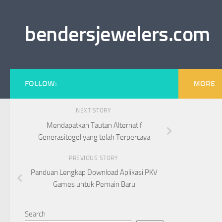
Skip to content
bendersjewelers.com
FOLLOW:
MORE
NEXT STORY
Mendapatkan Tautan Alternatif
Generasitogel yang telah Terpercaya
PREVIOUS STORY
Panduan Lengkap Download Aplikasi PKV
Games untuk Pemain Baru
Search