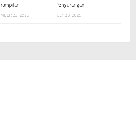
erampilan
Pengurangan
MBER 23, 2025
JULY 23, 2025