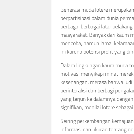
Generasi muda lotere merupaka
berpartisipasi dalam dunia permai
berbagai berbagai latar belakan
masyarakat. Banyak dari kaum m
mencoba, namun lama-kelamaan 
ini karena potensi profit yang di
Dalam lingkungan kaum muda toge
motivasi menyikapi minat merek
kesenangan, merasa bahwa judi
berinteraksi dan berbagi pengal
yang terjun ke dalamnya denga
signifikan, menilai lotere seba
Seiring perkembangan kemajuan 
informasi dan ukuran tentang 