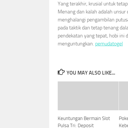
Yang terakhir, krusial untuk tet
Menang dan kalah adalah unsur d
menghalangi pengambilan putusan
pada taktik dan tetap tenang da
pendekatan yang tepat, hobi ini
menguntungkan.
pemudatogel
YOU MAY ALSO LIKE...
Keuntungan Bermain Slot
Poke
Pulsa Tri: Deposit
Keb