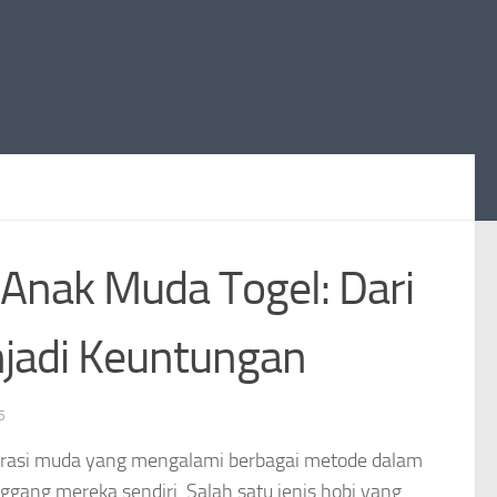
nak Muda Togel: Dari
jadi Keuntungan
5
erasi muda yang mengalami berbagai metode dalam
ang mereka sendiri. Salah satu jenis hobi yang