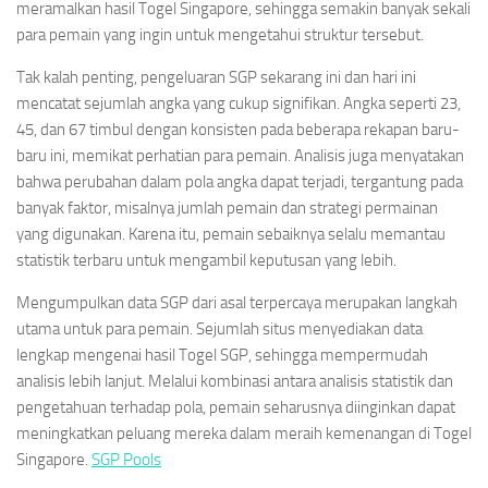
meramalkan hasil Togel Singapore, sehingga semakin banyak sekali
para pemain yang ingin untuk mengetahui struktur tersebut.
Tak kalah penting, pengeluaran SGP sekarang ini dan hari ini
mencatat sejumlah angka yang cukup signifikan. Angka seperti 23,
45, dan 67 timbul dengan konsisten pada beberapa rekapan baru-
baru ini, memikat perhatian para pemain. Analisis juga menyatakan
bahwa perubahan dalam pola angka dapat terjadi, tergantung pada
banyak faktor, misalnya jumlah pemain dan strategi permainan
yang digunakan. Karena itu, pemain sebaiknya selalu memantau
statistik terbaru untuk mengambil keputusan yang lebih.
Mengumpulkan data SGP dari asal terpercaya merupakan langkah
utama untuk para pemain. Sejumlah situs menyediakan data
lengkap mengenai hasil Togel SGP, sehingga mempermudah
analisis lebih lanjut. Melalui kombinasi antara analisis statistik dan
pengetahuan terhadap pola, pemain seharusnya diinginkan dapat
meningkatkan peluang mereka dalam meraih kemenangan di Togel
Singapore.
SGP Pools