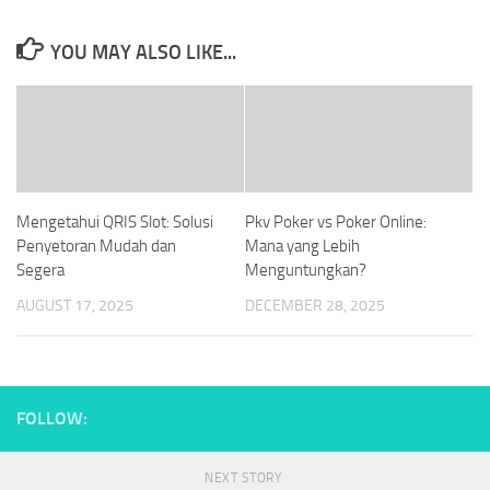
YOU MAY ALSO LIKE...
Mengetahui QRIS Slot: Solusi
Pkv Poker vs Poker Online:
Penyetoran Mudah dan
Mana yang Lebih
Segera
Menguntungkan?
AUGUST 17, 2025
DECEMBER 28, 2025
FOLLOW:
NEXT STORY