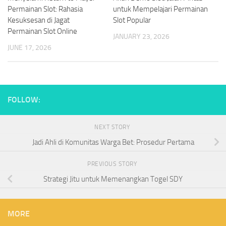
Permainan Slot: Rahasia
untuk Mempelajari Permainan
Kesuksesan di Jagat
Slot Popular
Permainan Slot Online
JANUARY 23, 2026
JUNE 17, 2026
FOLLOW:
NEXT STORY
Jadi Ahli di Komunitas Warga Bet: Prosedur Pertama
PREVIOUS STORY
Strategi Jitu untuk Memenangkan Togel SDY
MORE