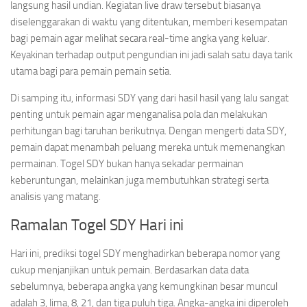
langsung hasil undian. Kegiatan live draw tersebut biasanya
diselenggarakan di waktu yang ditentukan, memberi kesempatan
bagi pemain agar melihat secara real-time angka yang keluar.
Keyakinan terhadap output pengundian ini jadi salah satu daya tarik
utama bagi para pemain pemain setia.
Di samping itu, informasi SDY yang dari hasil hasil yang lalu sangat
penting untuk pemain agar menganalisa pola dan melakukan
perhitungan bagi taruhan berikutnya. Dengan mengerti data SDY,
pemain dapat menambah peluang mereka untuk memenangkan
permainan. Togel SDY bukan hanya sekadar permainan
keberuntungan, melainkan juga membutuhkan strategi serta
analisis yang matang.
Ramalan Togel SDY Hari ini
Hari ini, prediksi togel SDY menghadirkan beberapa nomor yang
cukup menjanjikan untuk pemain. Berdasarkan data data
sebelumnya, beberapa angka yang kemungkinan besar muncul
adalah 3, lima, 8, 21, dan tiga puluh tiga. Angka-angka ini diperoleh