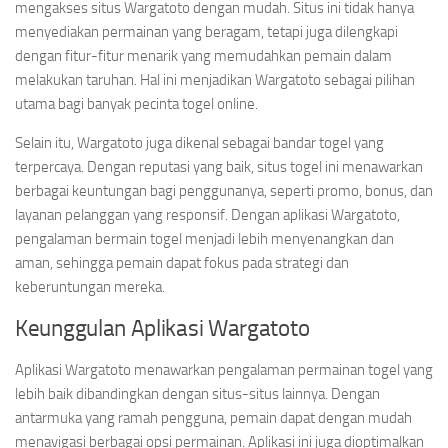
mengakses situs Wargatoto dengan mudah. Situs ini tidak hanya
menyediakan permainan yang beragam, tetapi juga dilengkapi
dengan fitur-fitur menarik yang memudahkan pemain dalam
melakukan taruhan. Hal ini menjadikan Wargatoto sebagai pilihan
utama bagi banyak pecinta togel online.
Selain itu, Wargatoto juga dikenal sebagai bandar togel yang
terpercaya. Dengan reputasi yang baik, situs togel ini menawarkan
berbagai keuntungan bagi penggunanya, seperti promo, bonus, dan
layanan pelanggan yang responsif. Dengan aplikasi Wargatoto,
pengalaman bermain togel menjadi lebih menyenangkan dan
aman, sehingga pemain dapat fokus pada strategi dan
keberuntungan mereka.
Keunggulan Aplikasi Wargatoto
Aplikasi Wargatoto menawarkan pengalaman permainan togel yang
lebih baik dibandingkan dengan situs-situs lainnya. Dengan
antarmuka yang ramah pengguna, pemain dapat dengan mudah
menavigasi berbagai opsi permainan. Aplikasi ini juga dioptimalkan