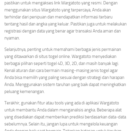
pastikan untuk mengakses link Wargatoto yang resmi. Dengan
menggunakan situs Wargatoto yang terpercaya, Anda akan
terhindar dari penipuan dan mendapatkan informasi terbaru
tentang hasil dan angka yang keluar. Pastikan juga untuk melakukan
registrasi dengan data yang benar agar transaksi Anda aman dan
nyaman.
Selanjutnya, penting untuk memahami berbagai jenis permainan
yang ditawarkan di situs togel online. Wargatoto menyediakan
berbagai pilihan seperti togel 4D, 3D, 2D, dan masih banyak lagi.
Kenali aturan dan cara bermain masing-masing jenis togel agar
Anda bisa memilih yang paling sesuai dengan strategi dan harapan
Anda. Menggunakan sistem taruhan yang baik dapat meningkatkan
peluang kemenangan.
Terakhir, gunakan fitur atau tools yang ada di aplikasi Wargatoto
untuk membantu Anda dalam menganalisis angka. Beberapa alat
yang disediakan dapat memberikan prediksi berdasarkan data-data
sebelumnya. Selain itu, jangan lupa untuk mengelola keuangan