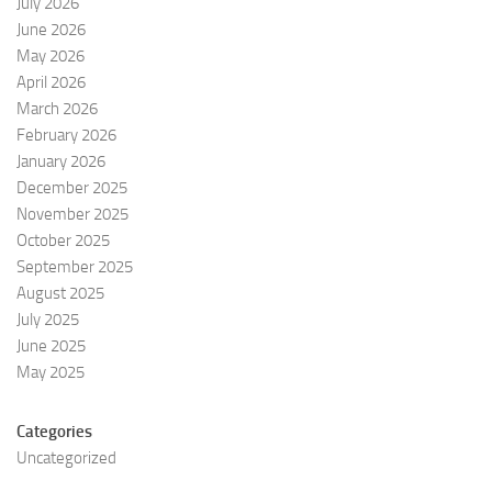
July 2026
June 2026
May 2026
April 2026
March 2026
February 2026
January 2026
December 2025
November 2025
October 2025
September 2025
August 2025
July 2025
June 2025
May 2025
Categories
Uncategorized