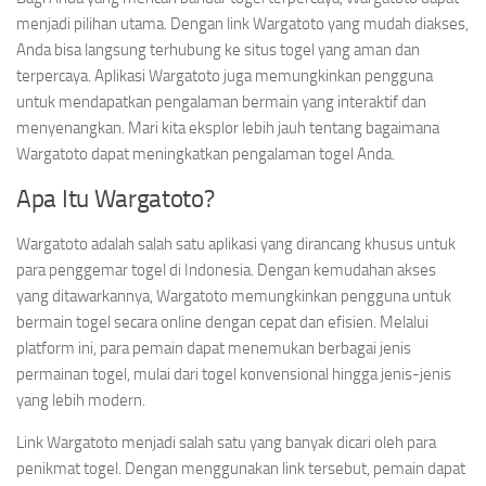
menjadi pilihan utama. Dengan link Wargatoto yang mudah diakses,
Anda bisa langsung terhubung ke situs togel yang aman dan
terpercaya. Aplikasi Wargatoto juga memungkinkan pengguna
untuk mendapatkan pengalaman bermain yang interaktif dan
menyenangkan. Mari kita eksplor lebih jauh tentang bagaimana
Wargatoto dapat meningkatkan pengalaman togel Anda.
Apa Itu Wargatoto?
Wargatoto adalah salah satu aplikasi yang dirancang khusus untuk
para penggemar togel di Indonesia. Dengan kemudahan akses
yang ditawarkannya, Wargatoto memungkinkan pengguna untuk
bermain togel secara online dengan cepat dan efisien. Melalui
platform ini, para pemain dapat menemukan berbagai jenis
permainan togel, mulai dari togel konvensional hingga jenis-jenis
yang lebih modern.
Link Wargatoto menjadi salah satu yang banyak dicari oleh para
penikmat togel. Dengan menggunakan link tersebut, pemain dapat