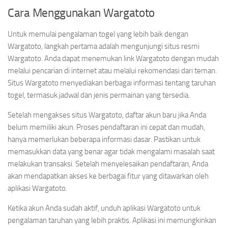
Cara Menggunakan Wargatoto
Untuk memulai pengalaman togel yang lebih baik dengan
Wargatoto, langkah pertama adalah mengunjungi situs resmi
Wargatoto. Anda dapat menemukan link Wargatoto dengan mudah
melalui pencarian di internet atau melalui rekomendasi dari teman.
Situs Wargatoto menyediakan berbagai informasi tentang taruhan
togel, termasuk jadwal dan jenis permainan yang tersedia.
Setelah mengakses situs Wargatoto, daftar akun baru jika Anda
belum memiliki akun. Proses pendaftaran ini cepat dan mudah,
hanya memerlukan beberapa informasi dasar. Pastikan untuk
memasukkan data yang benar agar tidak mengalami masalah saat
melakukan transaksi. Setelah menyelesaikan pendaftaran, Anda
akan mendapatkan akses ke berbagai fitur yang ditawarkan oleh
aplikasi Wargatoto.
Ketika akun Anda sudah aktif, unduh aplikasi Wargatoto untuk
pengalaman taruhan yang lebih praktis. Aplikasi ini memungkinkan