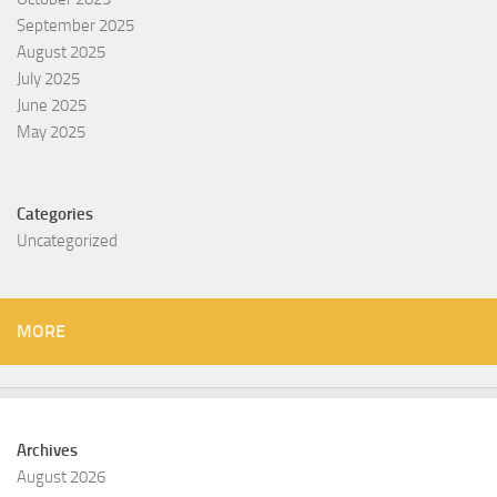
September 2025
August 2025
July 2025
June 2025
May 2025
Categories
Uncategorized
MORE
Archives
August 2026