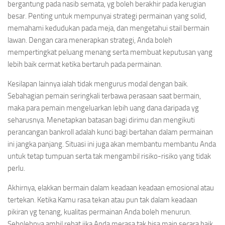
bergantung pada nasib semata, yg boleh berakhir pada kerugian
besar. Penting untuk mempunyai strategi permainan yang solid,
memahami kedudukan pada meja, dan mengetahui stail bermain
lawan. Dengan cara menerapkan strategi, Anda boleh
mempertingkat peluang menang serta membuat keputusan yang
lebih baik cermat ketika bertaruh pada permainan.
Kesilapan lainnya ialah tidak mengurus modal dengan baik.
Sebahagian pemain seringkali terbawa perasaan saat bermain,
maka para pemain mengeluarkan lebih uang dana daripada yg
seharusnya. Menetapkan batasan bagi dirimu dan mengikuti
perancangan bankroll adalah kunci bagi bertahan dalam permainan
ini jangka panjang. Situasi ini juga akan membantu membantu Anda
untuk tetap tumpuan serta tak mengambil risiko-risiko yang tidak
perlu.
Akhirnya, elakkan bermain dalam keadaan keadaan emosional atau
tertekan. Ketika Kamu rasa tekan atau pun tak dalam keadaan
pikiran yg tenang, kualitas permainan Anda boleh menurun.
Sebolehnya ambil rehat jika Anda merasa tak bisa main secara baik.