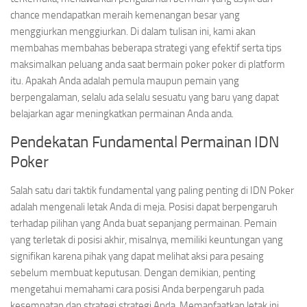
chance mendapatkan meraih kemenangan besar yang
menggiurkan menggiurkan. Di dalam tulisan ini, kami akan
membahas membahas beberapa strategi yang efektif serta tips
maksimalkan peluang anda saat bermain poker poker di platform
itu. Apakah Anda adalah pemula maupun pemain yang
berpengalaman, selalu ada selalu sesuatu yang baru yang dapat
belajarkan agar meningkatkan permainan Anda anda.
Pendekatan Fundamental Permainan IDN
Poker
Salah satu dari taktik fundamental yang paling penting di IDN Poker
adalah mengenali letak Anda di meja. Posisi dapat berpengaruh
terhadap pilihan yang Anda buat sepanjang permainan. Pemain
yang terletak di posisi akhir, misalnya, memiliki keuntungan yang
signifikan karena pihak yang dapat melihat aksi para pesaing
sebelum membuat keputusan. Dengan demikian, penting
mengetahui memahami cara posisi Anda berpengaruh pada
kesempatan dan strategi strategi Anda. Memanfaatkan letak ini