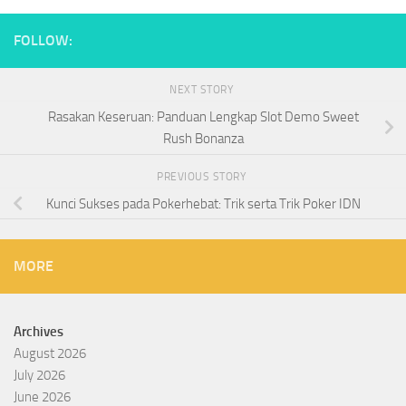
FOLLOW:
NEXT STORY
Rasakan Keseruan: Panduan Lengkap Slot Demo Sweet
Rush Bonanza
PREVIOUS STORY
Kunci Sukses pada Pokerhebat: Trik serta Trik Poker IDN
MORE
Archives
August 2026
July 2026
June 2026