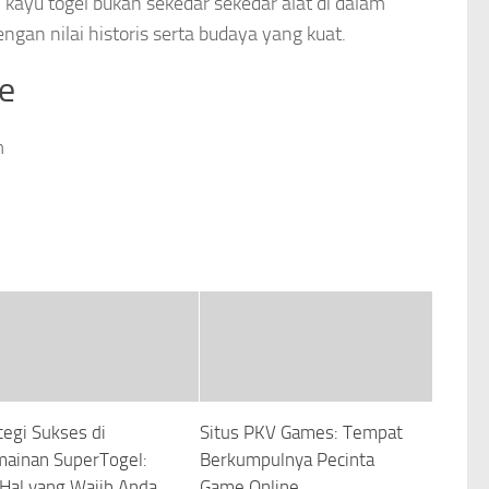
n kayu togel bukan sekedar sekedar alat di dalam
ngan nilai historis serta budaya yang kuat.
e
m
tegi Sukses di
Situs PKV Games: Tempat
mainan SuperTogel:
Berkumpulnya Pecinta
Hal yang Wajib Anda
Game Online