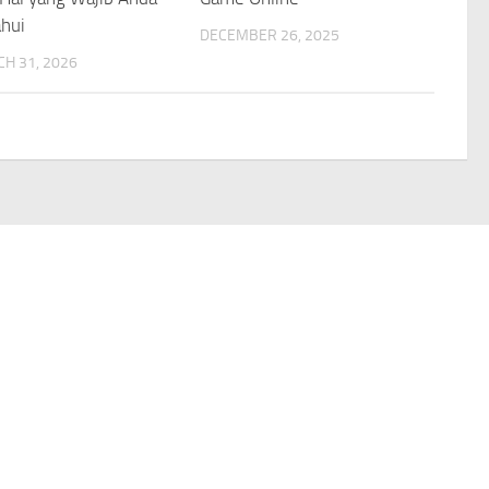
hui
DECEMBER 26, 2025
H 31, 2026