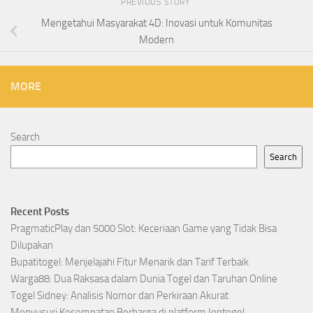
PREVIOUS STORY
Mengetahui Masyarakat 4D: Inovasi untuk Komunitas
Modern
MORE
Search
Search
Recent Posts
PragmaticPlay dan 5000 Slot: Keceriaan Game yang Tidak Bisa
Dilupakan
Bupatitogel: Menjelajahi Fitur Menarik dan Tarif Terbaik
Warga88: Dua Raksasa dalam Dunia Togel dan Taruhan Online
Togel Sidney: Analisis Nomor dan Perkiraan Akurat
Menyusuri Kesempatan Berharga di platform Iontogel