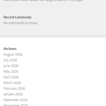
Recent Comments
No comments to show.
Archives
August 2026
July 2026
June 2026
May 2026
April 2026
March 2026
February 2026
January 2026
December 2025
November 2025