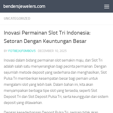
bendersjewelers.com
Skip to content
UNCATEGORIZED
Inovasi Permainan Slot Tri Indonesia:
Setoran Dengan Keuntungan Besar
BY
FOT8EJXJF0M8OV5
·
DECEMBER 10, 2025
Inovasi dalam bidang permainan slot semakin maju, dan Slot Tri
adalah salah satu menyenangkan bagi pecinta permainan. Dengan
sejumlah metode deposit yang sederhana dan menghasilkan, Slot
Pulsa Tri memberikan kesempatan besar bagi pemain untuk
mengalami slot yang lebih baik. Dalam bahan ini, kita akan
menyampaikan berbagai tipe slot yang tersedia, seperti Slot
Deposit Tri dan Slot Deposit Pulsa Tri, serta keunggulan dari sistem
deposit yang ditawarkan.
Dengan kesederhanaan Deposit Pulsa Tri, pemain tidak akan