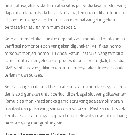
Selanjutnya, akses platform atau situs penyedia layanan slot yang
dapat diandalkan. Pada beranda utama, temukan pilihan depo dan
klik opsi isi ulang saldo Tri. Tuliskan nominal yang diinginkan
berdasarkan aturan minimum deposit.
Setelah menentukan jumlah deposit, Anda hendak diminta untuk
verifikasi nomor telepon yang akan digunakan. Verifikasi nomor
tersebut menjadi nomor Tri Anda. Patuhi instruksi yang tampil di
screen untuk menyelesaikan proses deposit. Seringkali, tersedia
SMS verifikasi yang dikirimkan untuk menyatakan transaksi anda
terjamin dan sukses.
Setelah langkah deposit berhasil, kuota Anda hendak segera terisi
dan siap digunakan untuk berjudi di berbagai slot yang ditawarkan.
Kamu bisa menikmati aneka game seru yang ada sambil meraih
manfaat dari pulsa yang kamu Anda setorkan. Pastikan untuk cek
kembali saldo Anda agar supaya tidak melewatkan segala peluang
bermain yang menguntungkan.