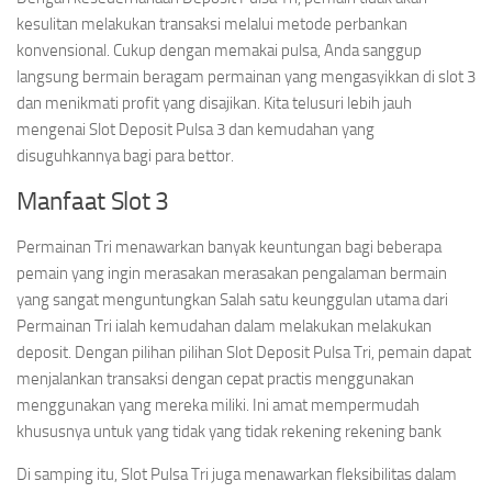
kesulitan melakukan transaksi melalui metode perbankan
konvensional. Cukup dengan memakai pulsa, Anda sanggup
langsung bermain beragam permainan yang mengasyikkan di slot 3
dan menikmati profit yang disajikan. Kita telusuri lebih jauh
mengenai Slot Deposit Pulsa 3 dan kemudahan yang
disuguhkannya bagi para bettor.
Manfaat Slot 3
Permainan Tri menawarkan banyak keuntungan bagi beberapa
pemain yang ingin merasakan merasakan pengalaman bermain
yang sangat menguntungkan Salah satu keunggulan utama dari
Permainan Tri ialah kemudahan dalam melakukan melakukan
deposit. Dengan pilihan pilihan Slot Deposit Pulsa Tri, pemain dapat
menjalankan transaksi dengan cepat practis menggunakan
menggunakan yang mereka miliki. Ini amat mempermudah
khususnya untuk yang tidak yang tidak rekening rekening bank
Di samping itu, Slot Pulsa Tri juga menawarkan fleksibilitas dalam