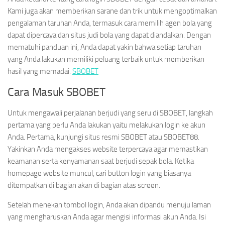
Kami juga akan memberikan sarane dan trik untuk mengoptimalkan
pengalaman taruhan Anda, termasuk cara memilih agen bola yang
dapat dipercaya dan situs judi bola yang dapat diandalkan. Dengan
mematuhi panduan ini, Anda dapat yakin bahwa setiap taruhan
yang Anda lakukan memiliki peluang terbaik untuk memberikan
hasil yang memadai.
SBOBET
Cara Masuk SBOBET
Untuk mengawali perjalanan berjudi yang seru di SBOBET, langkah
pertama yang perlu Anda lakukan yaitu melakukan login ke akun
Anda. Pertama, kunjungi situs resmi SBOBET atau SBOBET88.
Yakinkan Anda mengakses website terpercaya agar memastikan
keamanan serta kenyamanan saat berjudi sepak bola. Ketika
homepage website muncul, cari button login yang biasanya
ditempatkan di bagian akan di bagian atas screen.
Setelah menekan tombol login, Anda akan dipandu menuju laman
yang mengharuskan Anda agar mengisi informasi akun Anda. Isi