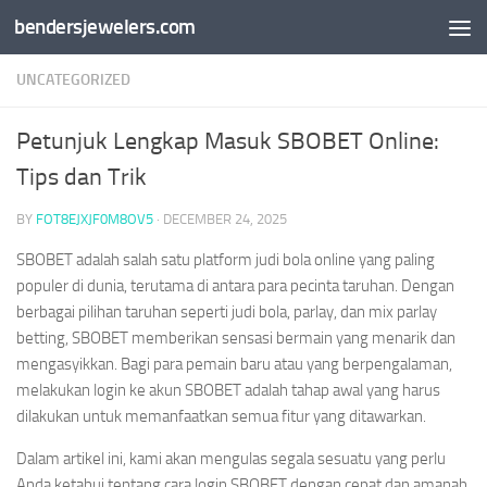
bendersjewelers.com
Skip to content
UNCATEGORIZED
Petunjuk Lengkap Masuk SBOBET Online:
Tips dan Trik
BY
FOT8EJXJF0M8OV5
·
DECEMBER 24, 2025
SBOBET adalah salah satu platform judi bola online yang paling
populer di dunia, terutama di antara para pecinta taruhan. Dengan
berbagai pilihan taruhan seperti judi bola, parlay, dan mix parlay
betting, SBOBET memberikan sensasi bermain yang menarik dan
mengasyikkan. Bagi para pemain baru atau yang berpengalaman,
melakukan login ke akun SBOBET adalah tahap awal yang harus
dilakukan untuk memanfaatkan semua fitur yang ditawarkan.
Dalam artikel ini, kami akan mengulas segala sesuatu yang perlu
Anda ketahui tentang cara login SBOBET dengan cepat dan amanah.