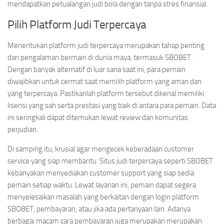
mendapatkan petualangan judi bola dengan tanpa stres finansial.
Pilih Platform Judi Terpercaya
Menentukan platform judi terpercaya merupakan tahap penting
dari pengalaman bermain di dunia maya, termasuk SBOBET.
Dengan banyak alternatif di luar sana saat ini, para pemain
diwajibkan untuk cermat saat memilih platform yang aman dan
yang terpercaya. Pastikanlah platform tersebut dikenal memiliki
lisensi yang sah serta prestasi yang baik di antara para pemain. Data
ini seringkali dapat ditemukan lewat review dan komunitas
perjudian.
Di samping itu, krusial agar mengecek keberadaan customer
service yang siap membantu. Situs judi terpercaya seperti SBOBET
kebanyakan menyediakan customer support yang siap sedia
pemain setiap waktu. Lewat layanan ini, pemain dapat segera
menyelesaikan masalah yang berkaitan dengan login platform
SBOBET, pembayaran, atau jika ada pertanyaan lain. Adanya
berbagai macam cara pembayaran juga merupakan merupakan