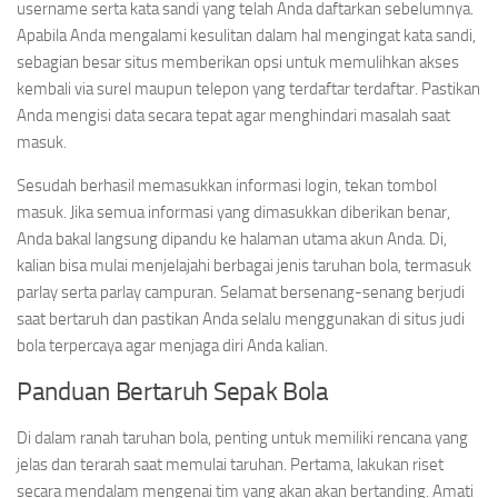
username serta kata sandi yang telah Anda daftarkan sebelumnya.
Apabila Anda mengalami kesulitan dalam hal mengingat kata sandi,
sebagian besar situs memberikan opsi untuk memulihkan akses
kembali via surel maupun telepon yang terdaftar terdaftar. Pastikan
Anda mengisi data secara tepat agar menghindari masalah saat
masuk.
Sesudah berhasil memasukkan informasi login, tekan tombol
masuk. Jika semua informasi yang dimasukkan diberikan benar,
Anda bakal langsung dipandu ke halaman utama akun Anda. Di,
kalian bisa mulai menjelajahi berbagai jenis taruhan bola, termasuk
parlay serta parlay campuran. Selamat bersenang-senang berjudi
saat bertaruh dan pastikan Anda selalu menggunakan di situs judi
bola terpercaya agar menjaga diri Anda kalian.
Panduan Bertaruh Sepak Bola
Di dalam ranah taruhan bola, penting untuk memiliki rencana yang
jelas dan terarah saat memulai taruhan. Pertama, lakukan riset
secara mendalam mengenai tim yang akan akan bertanding. Amati