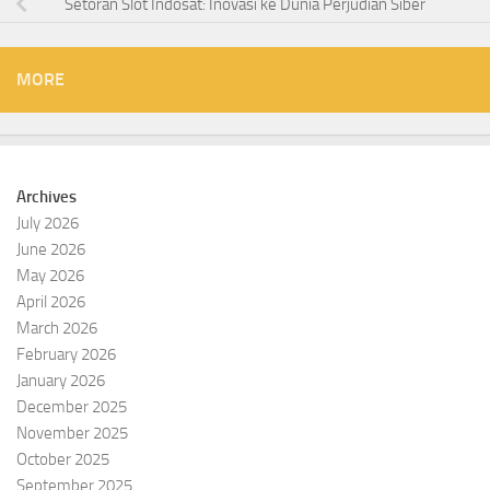
Setoran Slot Indosat: Inovasi ke Dunia Perjudian Siber
MORE
Archives
July 2026
June 2026
May 2026
April 2026
March 2026
February 2026
January 2026
December 2025
November 2025
October 2025
September 2025