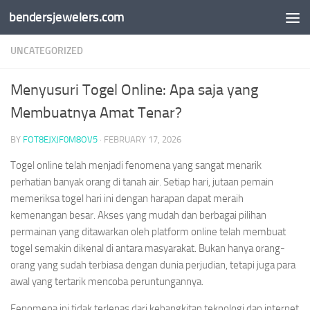
bendersjewelers.com
Skip to content
UNCATEGORIZED
Menyusuri Togel Online: Apa saja yang
Membuatnya Amat Tenar?
BY
FOT8EJXJF0M8OV5
·
FEBRUARY 17, 2026
Togel online telah menjadi fenomena yang sangat menarik
perhatian banyak orang di tanah air. Setiap hari, jutaan pemain
memeriksa togel hari ini dengan harapan dapat meraih
kemenangan besar. Akses yang mudah dan berbagai pilihan
permainan yang ditawarkan oleh platform online telah membuat
togel semakin dikenal di antara masyarakat. Bukan hanya orang-
orang yang sudah terbiasa dengan dunia perjudian, tetapi juga para
awal yang tertarik mencoba peruntungannya.
Fenomena ini tidak terlepas dari kebangkitan teknologi dan internet