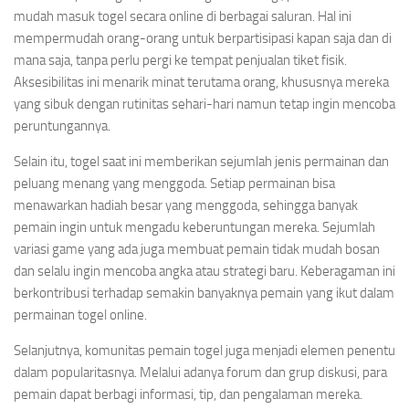
mudah masuk togel secara online di berbagai saluran. Hal ini
mempermudah orang-orang untuk berpartisipasi kapan saja dan di
mana saja, tanpa perlu pergi ke tempat penjualan tiket fisik.
Aksesibilitas ini menarik minat terutama orang, khususnya mereka
yang sibuk dengan rutinitas sehari-hari namun tetap ingin mencoba
peruntungannya.
Selain itu, togel saat ini memberikan sejumlah jenis permainan dan
peluang menang yang menggoda. Setiap permainan bisa
menawarkan hadiah besar yang menggoda, sehingga banyak
pemain ingin untuk mengadu keberuntungan mereka. Sejumlah
variasi game yang ada juga membuat pemain tidak mudah bosan
dan selalu ingin mencoba angka atau strategi baru. Keberagaman ini
berkontribusi terhadap semakin banyaknya pemain yang ikut dalam
permainan togel online.
Selanjutnya, komunitas pemain togel juga menjadi elemen penentu
dalam popularitasnya. Melalui adanya forum dan grup diskusi, para
pemain dapat berbagi informasi, tip, dan pengalaman mereka.