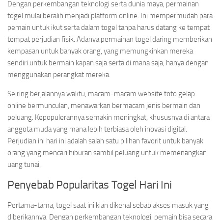
Dengan perkembangan teknologi serta dunia maya, permainan
togel mulai beralih menjadi platform online. Ini mempermudah para
pemain untuk ikut serta dalam togel tanpa harus datang ke tempat
tempat perjudian fisik. Adanya permainan togel daring memberikan
kempasan untuk banyak orang, yang memungkinkan mereka
sendiri untuk bermain kapan saja serta di mana saja, hanya dengan
menggunakan perangkat mereka.
Seiring berjalannya waktu, macam-macam website toto gelap
online bermunculan, menawarkan bermacam jenis bermain dan
peluang. Kepopulerannya semakin meningkat, khususnya di antara
anggota muda yang mana lebih terbiasa oleh inovasi digital.
Perjudian ini hari ini adalah salah satu pilihan favorit untuk banyak
orang yang mencari hiburan sambil peluang untuk memenangkan
uang tunai.
Penyebab Popularitas Togel Hari Ini
Pertama-tama, togel saat ini kian dikenal sebab akses masuk yang
diberikannya. Dengan perkembangan teknologi, pemain bisa secara