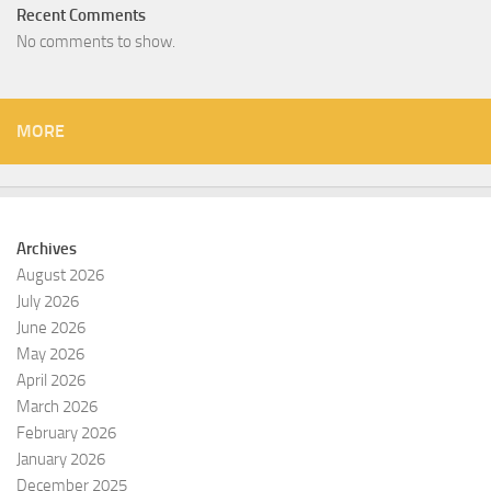
Recent Comments
No comments to show.
MORE
Archives
August 2026
July 2026
June 2026
May 2026
April 2026
March 2026
February 2026
January 2026
December 2025