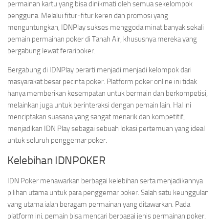
permainan kartu yang bisa dinikmati oleh semua sekelompok
pengguna. Melalui fitur-fitur keren dan promosi yang
menguntungkan, IDNPlay sukses menggoda minat banyak sekali
pemain permainan poker di Tanah Air, khususnya mereka yang
bergabung lewat feraripoker.
Bergabung di IDNPlay berarti menjadi menjadi kelompok dari
masyarakat besar pecinta poker. Platform poker online ini tidak
hanya memberikan kesempatan untuk bermain dan berkompetisi,
melainkan juga untuk berinteraksi dengan pemain lain. Hal ini
menciptakan suasana yang sangat menarik dan kompetitif,
menjadikan IDN Play sebagai sebuah lokasi pertemuan yang ideal
untuk seluruh penggemar poker.
Kelebihan IDNPOKER
IDN Poker menawarkan berbagai kelebihan serta menjadikannya
pilihan utama untuk para penggemar poker. Salah satu keunggulan
yang utama ialah beragam permainan yang ditawarkan. Pada
platform ini, pemain bisa mencari berbagai jenis permainan poker,