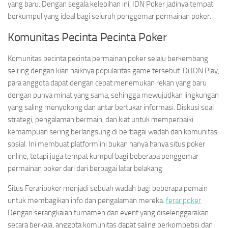
yang baru. Dengan segala kelebihan ini, IDN Poker jadinya tempat
berkumpul yang ideal bagi seluruh penggemar permainan poker.
Komunitas Pecinta Pecinta Poker
Komunitas pecinta pecinta permainan poker selalu berkembang
seiring dengan kian naiknya popularitas game tersebut. Di IDN Play,
para anggota dapat dengan cepat menemukan rekan yang baru
dengan punya minat yang sama, sehingga mewujudkan lingkungan
yang saling menyokong dan antar bertukar informasi. Diskusi soal
strategi, pengalaman bermain, dan kiat untuk memperbaiki
kemampuan sering berlangsung di berbagai wadah dan komunitas
sosial. Ini membuat platform ini bukan hanya hanya situs poker
online, tetapi juga tempat kumpul bagi beberapa penggemar
permainan poker dari dari berbagai latar belakang.
Situs Feraripoker menjadi sebuah wadah bagi beberapa pemain
untuk membagikan info dan pengalaman mereka.
feraripoker
Dengan serangkaian turnamen dan event yang diselenggarakan
secara berkala, anggota komunitas dapat saling berkompetisi dan