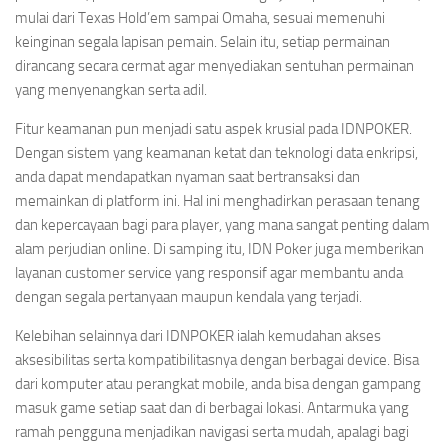
mulai dari Texas Hold’em sampai Omaha, sesuai memenuhi
keinginan segala lapisan pemain. Selain itu, setiap permainan
dirancang secara cermat agar menyediakan sentuhan permainan
yang menyenangkan serta adil.
Fitur keamanan pun menjadi satu aspek krusial pada IDNPOKER.
Dengan sistem yang keamanan ketat dan teknologi data enkripsi,
anda dapat mendapatkan nyaman saat bertransaksi dan
memainkan di platform ini. Hal ini menghadirkan perasaan tenang
dan kepercayaan bagi para player, yang mana sangat penting dalam
alam perjudian online. Di samping itu, IDN Poker juga memberikan
layanan customer service yang responsif agar membantu anda
dengan segala pertanyaan maupun kendala yang terjadi.
Kelebihan selainnya dari IDNPOKER ialah kemudahan akses
aksesibilitas serta kompatibilitasnya dengan berbagai device. Bisa
dari komputer atau perangkat mobile, anda bisa dengan gampang
masuk game setiap saat dan di berbagai lokasi. Antarmuka yang
ramah pengguna menjadikan navigasi serta mudah, apalagi bagi