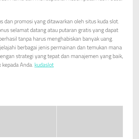
s dan promosi yang ditawarkan oleh situs kuda slot.
us selamat datang atau putaran gratis yang dapat
erhasil tanpa harus menghabiskan banyak uang.
jelajahi berbagai jenis permainan dan temukan mana
Dengan strategi yang tepat dan manajemen yang baik,
k kepada Anda.
kudaslot