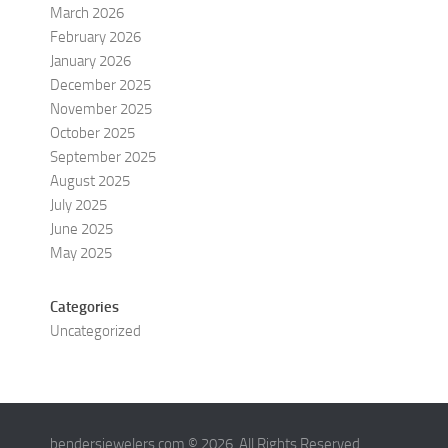
March 2026
February 2026
January 2026
December 2025
November 2025
October 2025
September 2025
August 2025
July 2025
June 2025
May 2025
Categories
Uncategorized
bendersjewelers.com © 2026. All Rights Reserved.