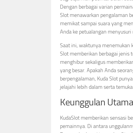
Dengan berbagai varian permain
Slot menawarkan pengalaman berm
memikat sampai suara yang mend
Anda ke petualangan menyusuri n
Saat ini, waktunya menemukan k
Slot memberikan berbagai jenis t
menghibur sekaligus memberik
yang besar. Apakah Anda seoran
berpengalaman, Kuda Slot punya 
jelajahi lebih dalam serta temu
Keunggulan Utama
KudaSlot memberikan sensasi be
pemainnya. Di antara unggulanny