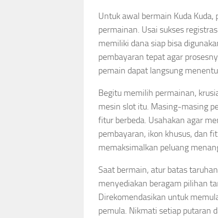
Untuk awal bermain Kuda Kuda, p
permainan. Usai sukses registra
memiliki dana siap bisa digunak
pembayaran tepat agar prosesnya 
pemain dapat langsung menentuka
Begitu memilih permainan, krusi
mesin slot itu. Masing-masing 
fitur berbeda. Usahakan agar me
pembayaran, ikon khusus, dan f
memaksimalkan peluang menang 
Saat bermain, atur batas taruhan
menyediakan beragam pilihan tar
Direkomendasikan untuk memulai 
pemula. Nikmati setiap putaran 