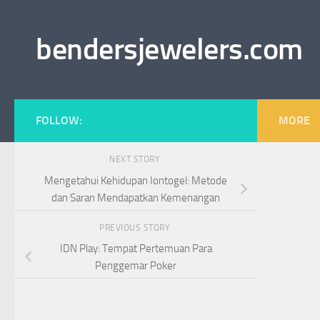
Skip to content
bendersjewelers.com
FOLLOW:
MORE
NEXT STORY
Mengetahui Kehidupan Iontogel: Metode
dan Saran Mendapatkan Kemenangan
PREVIOUS STORY
IDN Play: Tempat Pertemuan Para
Penggemar Poker