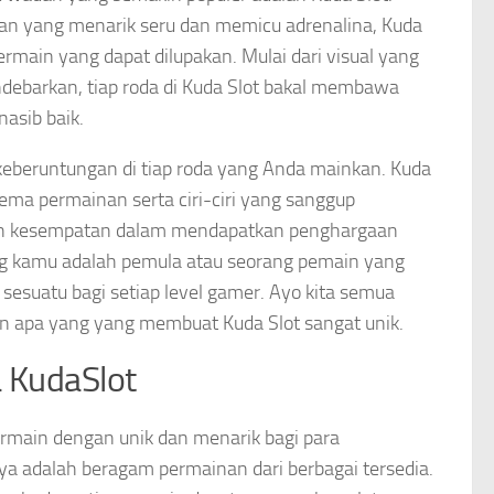
an yang menarik seru dan memicu adrenalina, Kuda
ain yang dapat dilupakan. Mulai dari visual yang
ebarkan, tiap roda di Kuda Slot bakal membawa
asib baik.
eberuntungan di tiap roda yang Anda mainkan. Kuda
ema permainan serta ciri-ciri yang sanggup
an kesempatan dalam mendapatkan penghargaan
g kamu adalah pemula atau seorang pemain yang
sesuatu bagi setiap level gamer. Ayo kita semua
kan apa yang yang membuat Kuda Slot sangat unik.
 KudaSlot
rmain dengan unik dan menarik bagi para
a adalah beragam permainan dari berbagai tersedia.