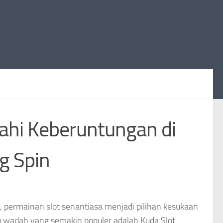
ajahi Keberuntungan di
g Spin
, permainan slot senantiasa menjadi pilihan kesukaan
tu wadah yang semakin populer adalah Kuda Slot.