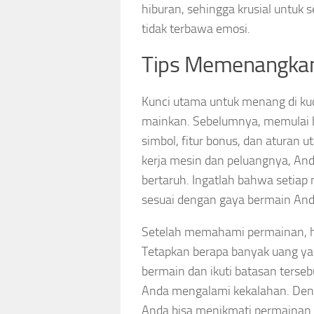
hiburan, sehingga krusial untuk 
tidak terbawa emosi.
Tips Memenangkan
Kunci utama untuk menang di ku
mainkan. Sebelumnya, memulai b
simbol, fitur bonus, dan aturan
kerja mesin dan peluangnya, An
bertaruh. Ingatlah bahwa setiap m
sesuai dengan gaya bermain And
Setelah memahami permainan, ha
Tetapkan berapa banyak uang y
bermain dan ikuti batasan terseb
Anda mengalami kekalahan. Den
Anda bisa menikmati permainan 