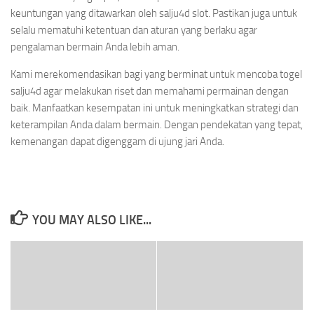
keuntungan yang ditawarkan oleh salju4d slot. Pastikan juga untuk
selalu mematuhi ketentuan dan aturan yang berlaku agar
pengalaman bermain Anda lebih aman.
Kami merekomendasikan bagi yang berminat untuk mencoba togel
salju4d agar melakukan riset dan memahami permainan dengan
baik. Manfaatkan kesempatan ini untuk meningkatkan strategi dan
keterampilan Anda dalam bermain. Dengan pendekatan yang tepat,
kemenangan dapat digenggam di ujung jari Anda.
YOU MAY ALSO LIKE...