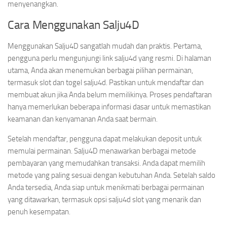
menyenangkan.
Cara Menggunakan Salju4D
Menggunakan Salju4D sangatlah mudah dan praktis. Pertama,
pengguna perlu mengunjungi link salju4d yang resmi. Di halaman
utama, Anda akan menemukan berbagai pilihan permainan,
termasuk slot dan togel salju4d. Pastikan untuk mendaftar dan
membuat akun jika Anda belum memilikinya. Proses pendaftaran
hanya memerlukan beberapa informasi dasar untuk memastikan
keamanan dan kenyamanan Anda saat bermain.
Setelah mendaftar, pengguna dapat melakukan deposit untuk
memulai permainan. Salju4D menawarkan berbagai metode
pembayaran yang memudahkan transaksi. Anda dapat memilih
metode yang paling sesuai dengan kebutuhan Anda. Setelah saldo
Anda tersedia, Anda siap untuk menikmati berbagai permainan
yang ditawarkan, termasuk opsi salju4d slot yang menarik dan
penuh kesempatan.