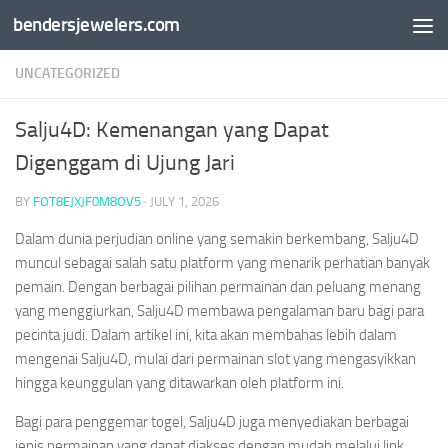
bendersjewelers.com
Skip to content
UNCATEGORIZED
Salju4D: Kemenangan yang Dapat
Digenggam di Ujung Jari
BY
FOT8EJXJF0M8OV5
·
JULY 1, 2026
Dalam dunia perjudian online yang semakin berkembang, Salju4D
muncul sebagai salah satu platform yang menarik perhatian banyak
pemain. Dengan berbagai pilihan permainan dan peluang menang
yang menggiurkan, Salju4D membawa pengalaman baru bagi para
pecinta judi. Dalam artikel ini, kita akan membahas lebih dalam
mengenai Salju4D, mulai dari permainan slot yang mengasyikkan
hingga keunggulan yang ditawarkan oleh platform ini.
Bagi para penggemar togel, Salju4D juga menyediakan berbagai
jenis permainan yang dapat diakses dengan mudah melalui link