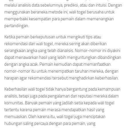
melalui analisis data sebelumnya, prediksi, atau dan intuisi. Dengan
menggunakan beraneka metode ini, wali togel berusaha untuk
memperbaiki kesempatan para pemain dalam memenangkan
pertandingan.
Ketika pemain berkeputusan untuk mengikuti tips atau
rekomendasi dari wali togel, mereka sering akan diberikan
serangkaian angka yang telah dianalisis. Nomor-nomor ini diyakini
dapat menawarkan hasil yang lebih menguntungkan dibandingkan
dengan angka acak. Pemain kemudian dapat memanfaatkan
nomor-nomor itu untuk menempatkan taruhan mereka, dengan
harapan agar rekomendasi tersebut menghadirkan keberhasilan.
Keberhasilan wali togel tidak hanya bergantung pada kemampuan
analisis, tetapi juga pada pengalaman dan reputasi mereka dalam
komunitas. Banyak pemain yang jadilah setia kepada wali togel
tertentu karena pemain merasa mendapatkan hasil yang
memuaskan. Oleh karena itu, wali togel juga menciptakan
hubungan saling percaya dengan para pemain, yang