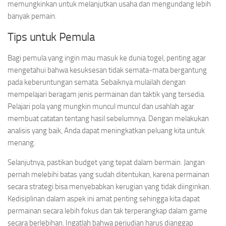
memungkinkan untuk melanjutkan usaha dan mengundang lebih
banyak pemain.
Tips untuk Pemula
Bagi pemula yang ingin mau masuk ke dunia togel, penting agar
mengetahui bahwa kesuksesan tidak semata-mata bergantung
pada keberuntungan semata. Sebaiknya mulailah dengan
mempelajari beragam jenis permainan dan taktik yang tersedia.
Pelajari pola yang mungkin muncul muncul dan usahlah agar
membuat catatan tentang hasil sebelumnya. Dengan melakukan
analisis yang baik, Anda dapat meningkatkan peluang kita untuk
menang.
Selanjutnya, pastikan budget yang tepat dalam bermain. Jangan
pernah melebihi batas yang sudah ditentukan, karena permainan
secara strategi bisa menyebabkan kerugian yang tidak diinginkan.
Kedisiplinan dalam aspek ini amat penting sehingga kita dapat
permainan secara lebih fokus dan tak terperangkap dalam game
secara berlebihan. Ingatlah bahwa perjudian harus dianggap