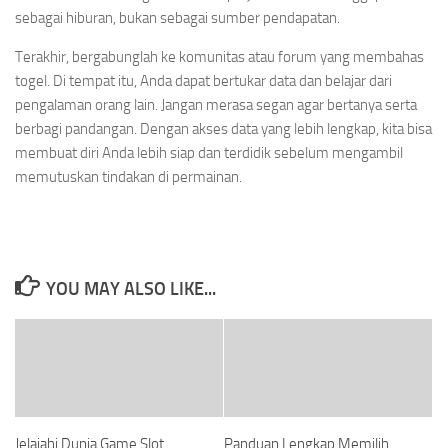
sebagai hiburan, bukan sebagai sumber pendapatan.
Terakhir, bergabunglah ke komunitas atau forum yang membahas
togel. Di tempat itu, Anda dapat bertukar data dan belajar dari
pengalaman orang lain. Jangan merasa segan agar bertanya serta
berbagi pandangan. Dengan akses data yang lebih lengkap, kita bisa
membuat diri Anda lebih siap dan terdidik sebelum mengambil
memutuskan tindakan di permainan.
YOU MAY ALSO LIKE...
Jelajahi Dunia Game Slot
Panduan Lengkap Memilih